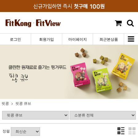
로그인
회원가입
마이페이지
최근본상품
핏콩
핏콩 큐브
정렬